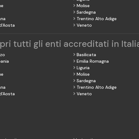
he
Molise
Sardegna
ana
Trentino Alto Adige
 d'Aosta
Veneto
ri tutti gli enti accreditati in Itali
zzo
Basilicata
ania
Emilia Romagna
Liguria
he
Molise
Sardegna
ana
Trentino Alto Adige
 d'Aosta
Veneto