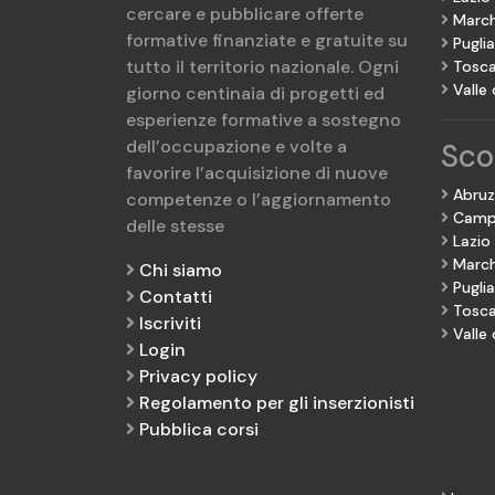
cercare e pubblicare offerte
Marc
formative finanziate e gratuite su
Puglia
tutto il territorio nazionale. Ogni
Tosc
Valle
giorno centinaia di progetti ed
esperienze formative a sostegno
dell’occupazione e volte a
Scop
favorire l’acquisizione di nuove
Abru
competenze o l’aggiornamento
Camp
delle stesse
Lazio
Marc
Chi siamo
Puglia
Contatti
Tosc
Iscriviti
Valle
Login
Privacy policy
Regolamento per gli inserzionisti
Pubblica corsi