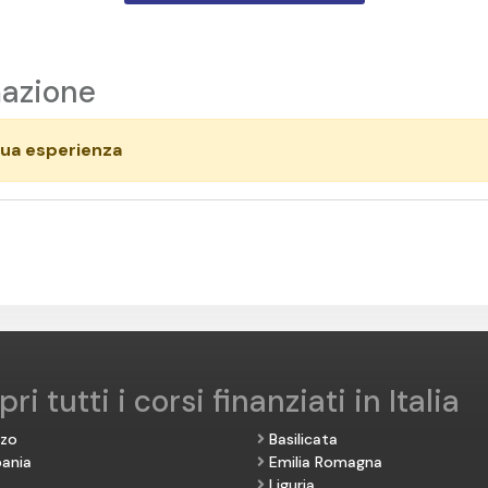
mazione
tua esperienza
ri tutti i corsi finanziati in Italia
zzo
Basilicata
ania
Emilia Romagna
Liguria