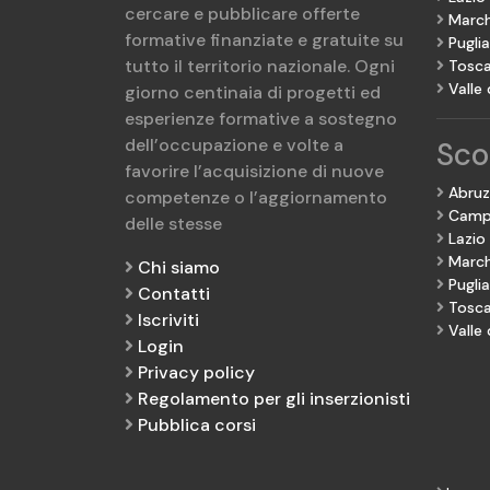
cercare e pubblicare offerte
Marc
formative finanziate e gratuite su
Puglia
tutto il territorio nazionale. Ogni
Tosc
Valle
giorno centinaia di progetti ed
esperienze formative a sostegno
dell’occupazione e volte a
Scop
favorire l’acquisizione di nuove
Abru
competenze o l’aggiornamento
Camp
delle stesse
Lazio
Marc
Chi siamo
Puglia
Contatti
Tosc
Iscriviti
Valle
Login
Privacy policy
Regolamento per gli inserzionisti
Pubblica corsi