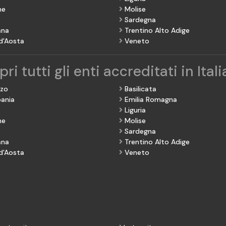
he
Molise
Sardegna
ana
Trentino Alto Adige
 d'Aosta
Veneto
ri tutti gli enti accreditati in Itali
zzo
Basilicata
ania
Emilia Romagna
Liguria
he
Molise
Sardegna
ana
Trentino Alto Adige
 d'Aosta
Veneto